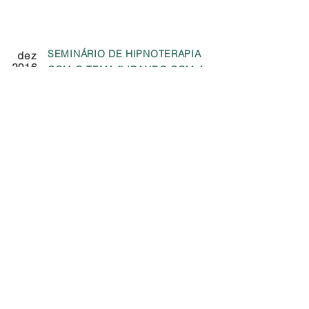
SEMINÁRIO DE HIPNOTERAPIA
dez
2016
COM O TEMA "LIDANDO COM A
VERGONHA"
Instituto: Milton Erickson Institut
Berlin, Alemanha
ERLAUBNISERTEILUNG
2016
HEILPRAKTIKERIN PSYCHOTHERA
PIE
Bezirksamt Lichtenberg von Berlin
MESTRADO EM EDUCAÇÃO
2012
-
INTERCULTURAL