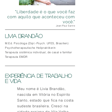
"Liberdade é o que você faz
com aquilo que aconteceu com
você.
"
Jean-Paul Sartre
LIVIA BRANDÃO
M.Ed. Psicóloga (Dipl.-Psych. UFES, Brasilien)
Psychotherapeutische Heilpraktikerin
Terapeuta sistêmica individual, de casal e familiar
Terapeuta EMDR
EXPERIÊNCIA DE TRABALHO
E VIDA
​Meu nome é Livia Brandão,
nascida em Vitória no Espírito
Santo, estado que fica na costa
sudeste brasileira. Cresci na
cidade praiana de Vila Velha,