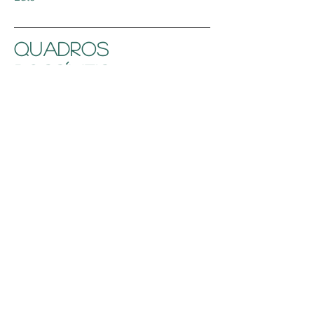
QUADROS
POSSÍVEIS
Depressão
Transtornos de ansiedade (ataque de
pânico)
Burn-out
Transtorno bipolar
Psicose
Transtornos de personalidade
Transtorno de Estresse Pós-
Traumático (TEPT)
​MÉTODOS