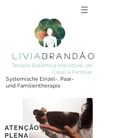
livia
brandÃo
Terapia Sistêmica individual, de
Casal e Familiar
Systemische Einzel-,
Paar-
und Familientherapie
ATENÇÃO
PLENA