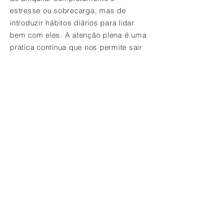
estresse ou sobrecarga, mas de
introduzir hábitos diários para lidar
bem com eles. A atenção plena é uma
prática contínua que nos permite sair
mais rapidamente do piloto
automático e dos pensamentos que
nos sobrecarregam. É uma fonte de
poder interior que nos ajuda a
recuperar o equilíbrio e ser capaz de
agir. Trata-se de entrar em contato
com seu próprio poder e direcionar a
atenção para o aqui e agora, para
sentir a tranquilidade do momento
presente.
Muitas vezes levamos nossa vida
cotidiana sem saber o que realmente
queremos e o que é importante para